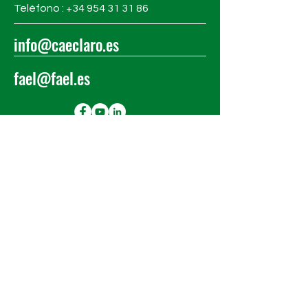
Teléfono : +34
954 31 31 86
info@caeclaro.es
fael@fael.es
MANTENTE AL
DÍA
Suscríbete a nuestro boletín
para mantenerte al día