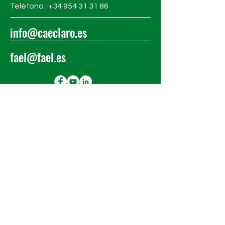
Teléfono : +34
954 31 31 86
info@caeclaro.es
fael@fael.es
MANTENTE AL
DÍA
Suscríbete a nuestro boletín
para mantenerte al día