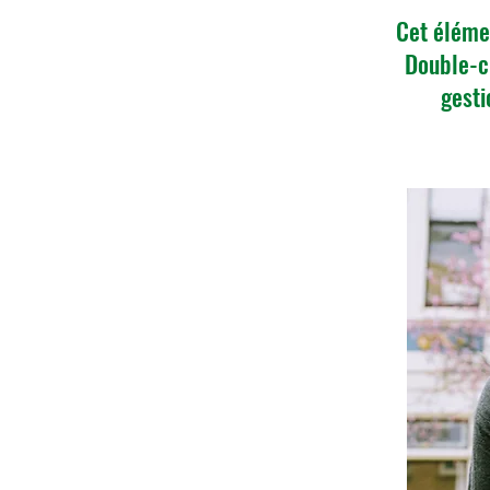
Cet élémen
Double-cl
gesti