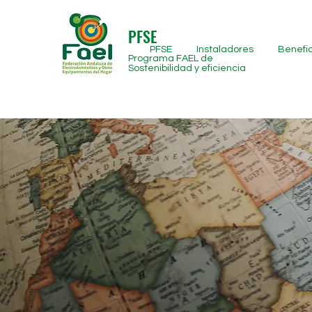
PFSE
PFSE
Instaladores
Benefic
Programa FAEL de
Sostenibilidad y eficiencia